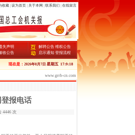
为收藏
|
设为首页
|
关于本网
|
联系我们
|
在线留言
遗失声明
解聘公告
维权公告
催收公告
启示通知
登报流程
现在是：
星期五
17:9:19
2026年8月7日
www.grrb-cn.com
同登报电话
 4446 次