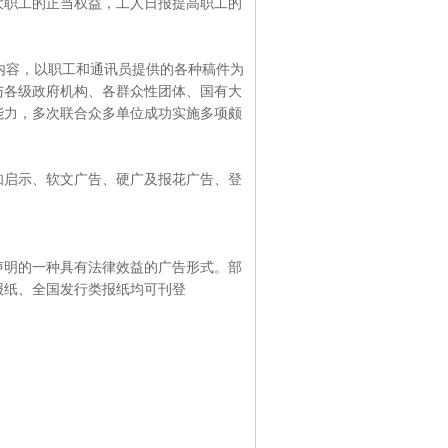
大职工的正当权益，工人日报提高职工的
容，以职工和通讯员提供的各种稿件为
与各级政府机构、各群众性团体、国有大
能力，多次联合众多单位成功实施多项颇
知启示、软文广告、硬广及报花广告、登
声明的一种具有法律效益的广告形式。部
报纸、全国发行类报纸均可刊登