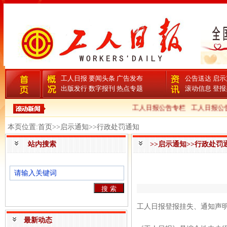
工人日报
要闻头条
广告发布
公告送达
启示
出版发行
数字报刊
热点专题
滚动信息
登报
工人日报公告专栏
工人日报公告
本页位置:首页>>启示通知>>行政处罚通知
站内搜索
>>启示通知>>行政处罚
工人日报登报挂失、通知声明启示
最新动态