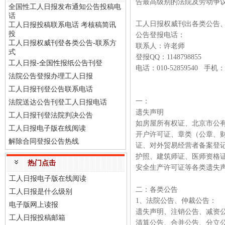
告最高级别的法院及劳动争
全国性工人日报发布通知公告投稿电
话
工人日报权威刊出各类公告
工人日报投稿联系电话 考核稿简讯
投
公告登报电话：
工人日报权威刊登各类公告-联系方
联系人：许老师
式
登报QQ：1148798855
工人日报-全国性报纸公告刊登
电话：010-52859540 手机：
法院公告登报办理工人日报
工人日报刊登公告联系电话
一：
法院送达公告刊登工人日报电话
遗失声明
工人日报刊登法院判决公告
如房屋所有权证、北京市公
工人日报电子版在线阅读
开户许可证、章类（公章、财
解除合同登报公告热线
证、对外贸易经营者备案登
护照、建筑师证、医师资格
热门点击
安全生产许可证等各类遗失
工人日报电子版在线阅读
二：各类公告
工人日报是什么级别
1、法院公告、仲裁公告：
电子版网上读报
遗失声明、注销公告、减资
工人日报投稿邮箱
清算公告、合并公告、分立