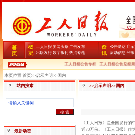
工人日报
要闻头条
广告发布
公告送达
启示
出版发行
数字报刊
热点专题
滚动信息
登报
工人日报公告专栏
工人日报公告见报周
本页位置:首页>>启示声明>>国内
站内搜索
>>启示声明>>国内
《工人日报》是全国发行的
近70万份。《工人日报》作
最新动态