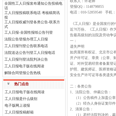
联系人：许老师
全国性工人日报发布通知公告投稿电
登报QQ：1148798855
话
电话：010-52859540 手机：
工人日报投稿联系电话 考核稿简讯
投
工人日报权威刊登各类公告-联系方
《工人日报》是全国发行的
式
近70万份。《工人日报》作
工人日报-全国性报纸公告刊登
告最高级别的法院及劳动争
法院公告登报办理工人日报
一：
工人日报刊登公告联系电话
遗失声明
如房屋所有权证、北京市公
法院送达公告刊登工人日报电话
开户许可证、章类（公章、财
工人日报刊登法院判决公告
证、对外贸易经营者备案登
工人日报电子版在线阅读
护照、建筑师证、医师资格
解除合同登报公告热线
安全生产许可证等各类遗失
热门点击
二：各类公告
工人日报电子版在线阅读
1、法院公告、仲裁公告：
（1）公告稿件上加盖公
工人日报是什么级别
（2）经办人身份证复印
电子版网上读报
2、清算公告：
工人日报投稿邮箱
（1）若经法院判决的，裁