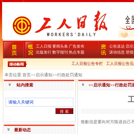
工人日报
要闻头条
广告发布
公告送达
启示
出版发行
数字报刊
热点专题
滚动信息
登报
工人日报公告专栏
工人日报公告见
本页位置:首页>>启示通知>>行政处罚通知
站内搜索
>>启示通知>>行政处罚
致歉信是要向对方陈述自己
最新动态